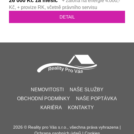
26 000 Kč za měsíc
+ záloha na energie 4.000,-
Kč, + provize RK, včetně právního servisu
DETAIL
NEMOVITOSTI
NAŠE SLUŽBY
OBCHODNÍ PODMÍNKY
NAŠE POPTÁVKA
KARIÉRA
KONTAKTY
2026 © Reality pro Vás s.r.o., všechna práva vyhrazena |
Ochrana osobních údajů
|
Cookies