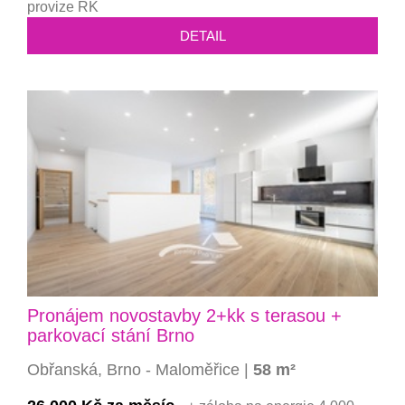
provize RK
DETAIL
Pronájem novostavby 2+kk s terasou +
parkovací stání Brno
Obřanská, Brno - Maloměřice |
58 m²