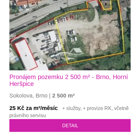
Pronájem pozemku 2 500 m² - Brno, Horní
Heršpice
Sokolova, Brno |
2 500 m²
25 Kč za m²/měsíc
+ služby, + provize RK, včetně
právního servisu
DETAIL