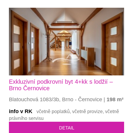
Exkluzivní podkrovní byt 4+kk s lodžií –
Brno Černovice
Blatouchová 1083/3b, Brno - Černovice |
198 m²
info v RK
včetně poplatků, včetně provize, včetně
právního servisu
DETAIL