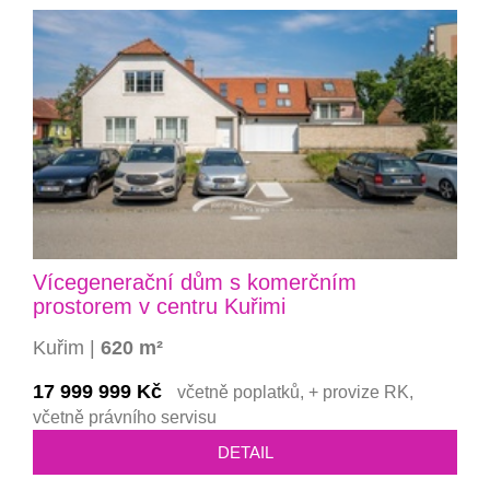
Vícegenerační dům s komerčním
prostorem v centru Kuřimi
Kuřim |
620 m²
17 999 999 Kč
včetně poplatků, + provize RK,
včetně právního servisu
DETAIL