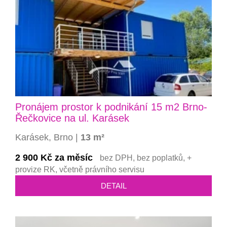
Pronájem prostor k podnikání 15 m2 Brno-
Řečkovice na ul. Karásek
Karásek, Brno |
13 m²
2 900 Kč za měsíc
bez DPH, bez poplatků, +
provize RK, včetně právního servisu
DETAIL