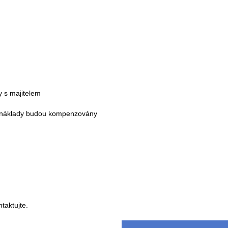
y s majitelem
 (náklady budou kompenzovány
taktujte.