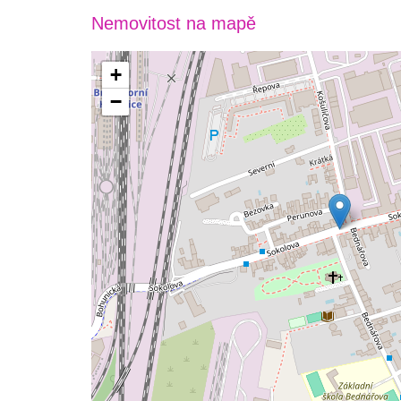
Nemovitost na mapě
+
−