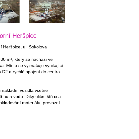
orní Heršpice
 Heršpice, ul. Sokolova
0 m², který se nachází ve
va. Místo se vyznačuje vynikající
 D2 a rychlé spojení do centra
 nákladní vozidla včetně
inu a vodu. Díky uliční šíři cca
skladování materiálu, provozní