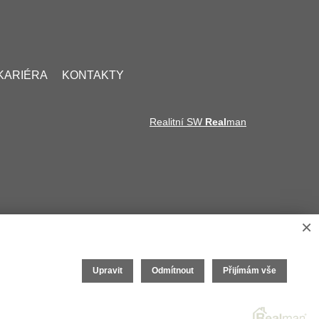
KARIÉRA
KONTAKTY
Realitní SW
Real
man
×
Upravit
Odmítnout
Přijímám vše