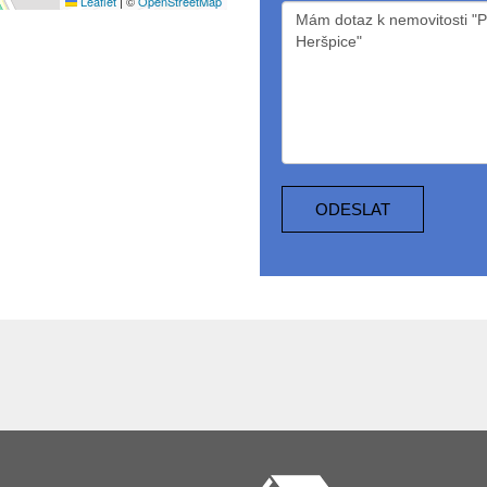
Leaflet
|
©
OpenStreetMap
ODESLAT