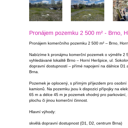
Pronájem pozemku 2 500 m² - Brno, H
Pronájem komerčního pozemku 2 500 m² – Brno, Horní
Nabízíme k pronájmu komerční pozemek o výměře 2 50
vyhledávané lokalitě Brno – Horní Heršpice, ul. Sokolo
dopravní dostupností – přímé napojení na dálnice D1 a
Brna.
Pozemek je oplocený, s přímým příjezdem pro osobní i
kamionů. Na pozemku jsou k dispozici přípojky na elektř
65 m a délce 45 m je pozemek vhodný pro parkování, 
plochu či jinou komerční činnost.
Hlavní výhody:
skvělá dopravní dostupnost (D1, D2, centrum Brna)