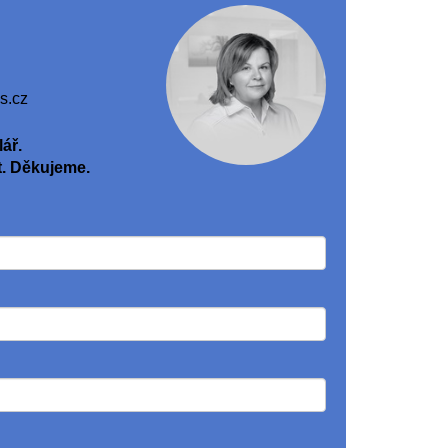
s.cz
ář.
. Děkujeme.